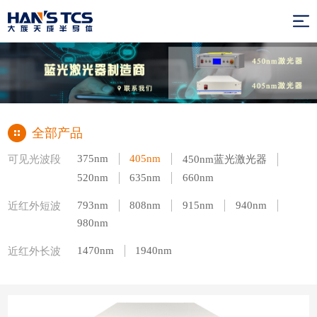
全部产品
375nm
405nm
可见光波段
450nm蓝光激光器
520nm
635nm
660nm
793nm
808nm
915nm
940nm
近红外短波
980nm
1470nm
1940nm
近红外长波