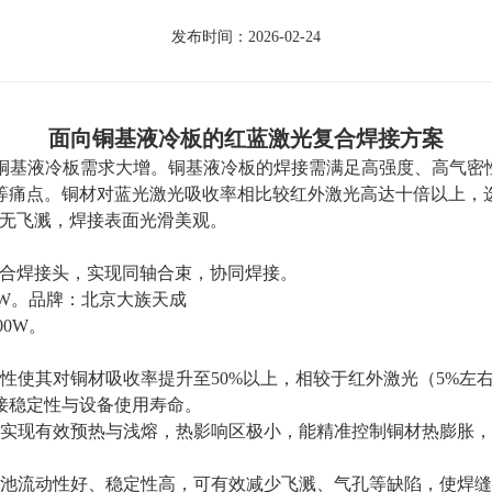
发布时间：2026-02-24
面向铜基液冷板的红蓝激光复合焊接方案
铜基液冷板需求大增。铜基液冷板的焊接需满足高强度、高气密
等痛点。铜材对蓝光激光吸收率相比较红外激光高达十倍以上，
无飞溅，焊接表面光滑美观。
合焊接头，实现同轴合束，协同焊接。
0W
。品牌：北京大族天成
00W
。
性使其对铜材吸收率提升至
50%
以上，相较于红外激光（
5%
左
接稳定性与设备使用寿命。
实现有效预热与浅熔，热影响区极小，能精准控制铜材热膨胀，
池流动性好、稳定性高，可有效减少飞溅、气孔等缺陷，使焊缝