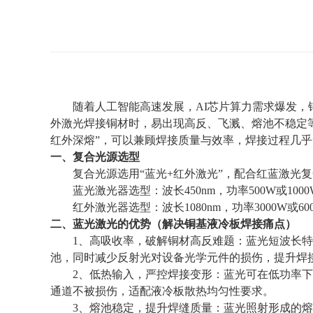
随着人工智能高速发展，
AI
芯片算力需求爆发，
外激光焊接铜材时，易出现高反、飞溅、熔池不稳定
红外深熔
”
，可以兼顾焊接质量与效率，焊接过程几乎
一、复合光源选型
复合光源选用
“
蓝光
+
红外激光
”
，配合红蓝激光复
蓝光激光器选型：波长
450nm
，功率
500W
或
100
红外激光器选型：波长
1080nm
，功率
3000W
或
60
二、蓝光激光的优势（解决铜基液冷板焊接痛点）
1
、
高吸收率，破解铜材高反难题：蓝光短波长特
池，同时减少反射光对设备光学元件的损伤，提升焊
2
、
低热输入，严控焊接变形：蓝光可在低功率下
通道不被损伤，适配液冷板散热均匀性要求。
3
、
熔池稳定，提升焊缝质量：蓝光照射形成的熔